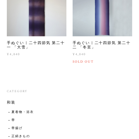
手ぬぐい | 二十四節気 第二十
手ぬぐい | 二十四節気 第二十
一 「大雪」
二 「冬至」
¥4,840
¥4,840
SOLD OUT
CATEGORY
和装
夏着物・浴衣
帯
帯揚げ
正絹きもの