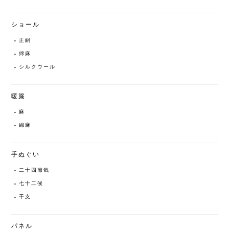
ショール
正絹
綿麻
シルクウール
暖簾
麻
綿麻
手ぬぐい
二十四節気
七十二候
干支
パネル