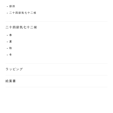
節供
二十四節気七十二候
二十四節気七十二候
春
夏
秋
冬
ラッピング
絵葉書