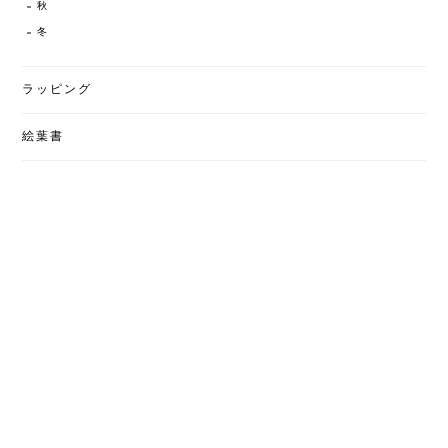
秋
冬
ラッピング
絵葉書