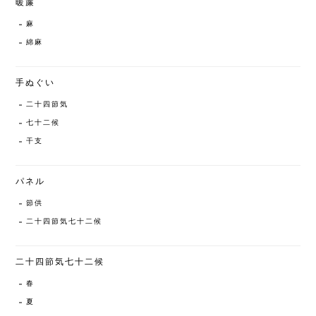
暖簾
麻
綿麻
手ぬぐい
二十四節気
七十二候
干支
パネル
節供
二十四節気七十二候
二十四節気七十二候
春
夏