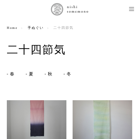
Home
手ぬぐい
二十四節気
二十四節気
春
夏
秋
冬