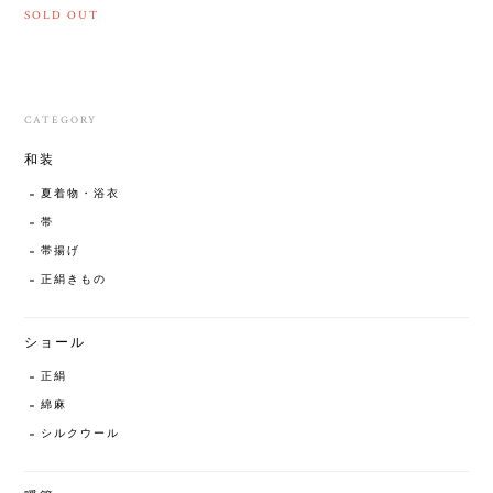
SOLD OUT
CATEGORY
和装
夏着物・浴衣
帯
帯揚げ
正絹きもの
ショール
正絹
綿麻
シルクウール