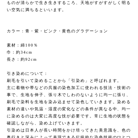
ものが清らかで生き生きするころ、天地がすがすがしく明る
い空気に満ちるといいます。
カラー：青・紫・ピンク・黄色のグラデーション
素材：綿100％
巾：約34cm
長さ：約92cm
引き染めについて：
刷毛を引いて染めることから「引染め」と呼ばれます。
主に着物や帯などの呉服の染色加工に使われる技法・技術の
事で、生地を伸子、張り木でしわのないように均一に張り、
刷毛で染料を生地を染み込ませて染色していきます。染める
素材の違いや気温・湿度の変化などの条件が異なる中、均一
に染めるのは大変に高度な技が必要です。常に生地の状態を
確認しながら、染め上げていきます。
引染めは日本人が長い時間をかけ培ってきた美意識を、色の
奥行きと深みによって表現できる伝統的な染色技術のひとつ