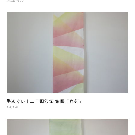
手ぬぐい | 二十四節気 第四「春分」
¥4,840