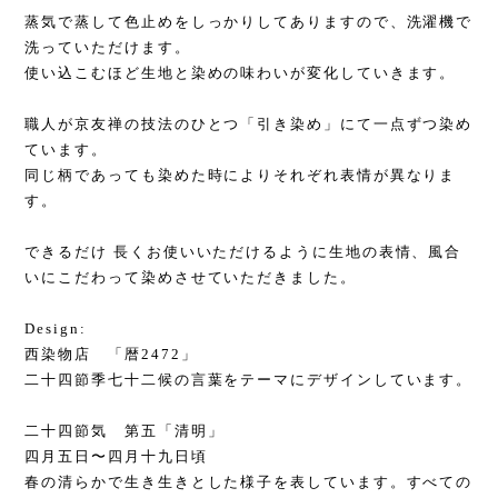
蒸気で蒸して色止めをしっかりしてありますので、洗濯機で
洗っていただけます。
使い込こむほど生地と染めの味わいが変化していきます。
職人が京友禅の技法のひとつ「引き染め」にて一点ずつ染め
ています。
同じ柄であっても染めた時によりそれぞれ表情が異なりま
す。
できるだけ 長くお使いいただけるように生地の表情、風合
いにこだわって染めさせていただきました。
Design:
西染物店 「暦2472」
二十四節季七十二候の言葉をテーマにデザインしています。
二十四節気 第五「清明」
四月五日〜四月十九日頃
春の清らかで生き生きとした様子を表しています。すべての