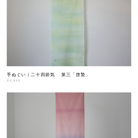
手ぬぐい | 二十四節気 第三「啓蟄」
¥4,840