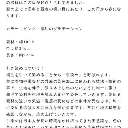
の節目はこの日が起点とされてきました。
暦の上では旧冬と新春の境い目にあたり、この日から春にな
ります。
カラー：ピンク・濃紺のグラデーション
素材：綿100％
巾：約34cm
長さ：約92cm
引き染めについて：
刷毛を引いて染めることから「引染め」と呼ばれます。
主に着物や帯などの呉服の染色加工に使われる技法・技術の
事で、生地を伸子、張り木でしわのないように均一に張り、
刷毛で染料を生地を染み込ませて染色していきます。染める
素材の違いや気温・湿度の変化などの条件が異なる中、均一
に染めるのは大変に高度な技が必要です。常に生地の状態を
確認しながら、染め上げていきます。
引染めは日本人が長い時間をかけ培ってきた美意識を、色の
奥行きと深みによって表現できる伝統的な染色技術のひとつ