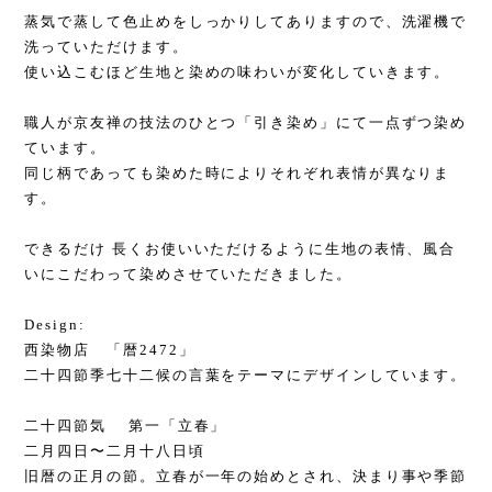
蒸気で蒸して色止めをしっかりしてありますので、洗濯機で
洗っていただけます。
使い込こむほど生地と染めの味わいが変化していきます。
職人が京友禅の技法のひとつ「引き染め」にて一点ずつ染め
ています。
同じ柄であっても染めた時によりそれぞれ表情が異なりま
す。
できるだけ 長くお使いいただけるように生地の表情、風合
いにこだわって染めさせていただきました。
Design:
西染物店 「暦2472」
二十四節季七十二候の言葉をテーマにデザインしています。
二十四節気 第一「立春」
二月四日〜二月十八日頃
旧暦の正月の節。立春が一年の始めとされ、決まり事や季節