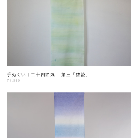
手ぬぐい | 二十四節気 第三「啓蟄」
¥4,840