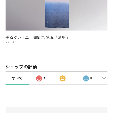
手ぬぐい | 二十四節気 第五「清明」
¥4,840
ショップの評価
すべて
3
0
0