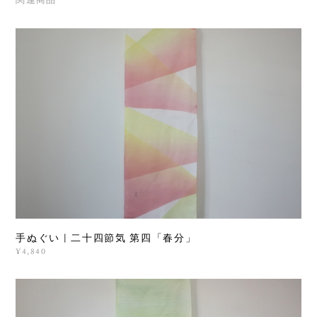
手ぬぐい | 二十四節気 第四「春分」
¥4,840