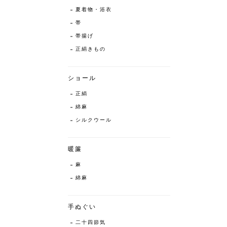
夏着物・浴衣
帯
帯揚げ
正絹きもの
ショール
正絹
綿麻
シルクウール
暖簾
麻
綿麻
手ぬぐい
二十四節気