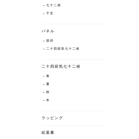
七十二候
干支
パネル
節供
二十四節気七十二候
二十四節気七十二候
春
夏
秋
冬
ラッピング
絵葉書