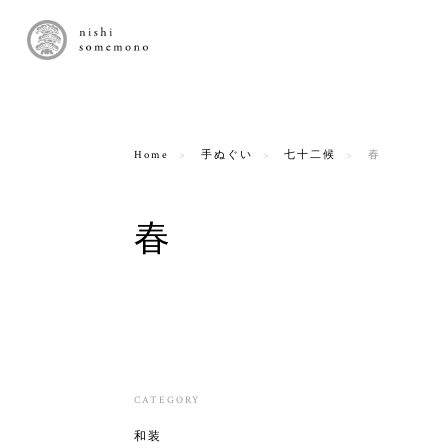
Home
手ぬぐい
七十二候
春
春
CATEGORY
和装